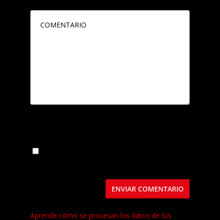
Guarda mi nombre, correo electrónico y web
en este navegador para la próxima vez que
comente.
Este sitio usa Akismet para reducir el spam.
Aprende cómo se procesan los datos de tus