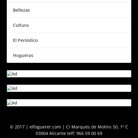
Bellezas
Cultura
El Periódico
Hogueras
© 2017 | elfoguerer.com | C/ Marqués de Molíns 50, 1º C
03004 Alicante telf: 966 59 00 69