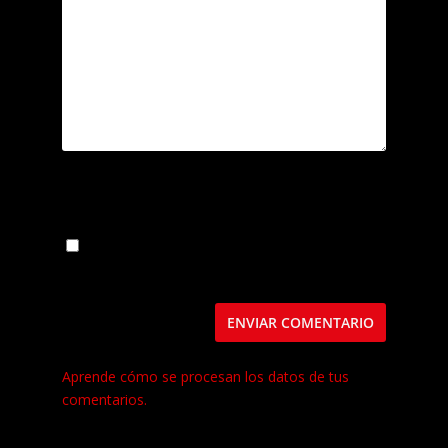
Guarda mi nombre, correo electrónico y web
en este navegador para la próxima vez que
comente.
Este sitio usa Akismet para reducir el spam.
Aprende cómo se procesan los datos de tus
comentarios.