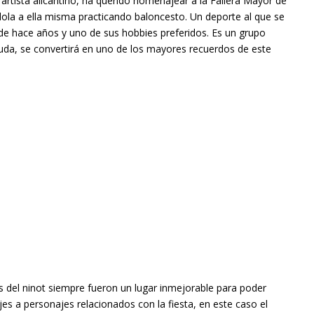
artista alicantino, ha querido homenajear a la Fallera Mayor de
dola a ella misma practicando baloncesto. Un deporte al que se
sde hace años y uno de sus hobbies preferidos. Es un grupo
uda, se convertirá en uno de los mayores recuerdos de este
s del ninot siempre fueron un lugar inmejorable para poder
es a personajes relacionados con la fiesta, en este caso el