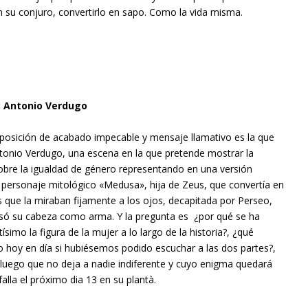
n su conjuro, convertirlo en sapo. Como la vida misma.
e: Antonio Verdugo
xposición de acabado impecable y mensaje llamativo es la que
tonio Verdugo, una escena en la que pretende mostrar la
sobre la igualdad de género representando en una versión
 personaje mitológico «Medusa», hija de Zeus, que convertía en
s que la miraban fijamente a los ojos, decapitada por Perseo,
só su cabeza como arma. Y la pregunta es ¿por qué se ha
simo la figura de la mujer a lo largo de la historia?, ¿qué
o hoy en día si hubiésemos podido escuchar a las dos partes?,
 luego que no deja a nadie indiferente y cuyo enigma quedará
falla el próximo dia 13 en su plantà.