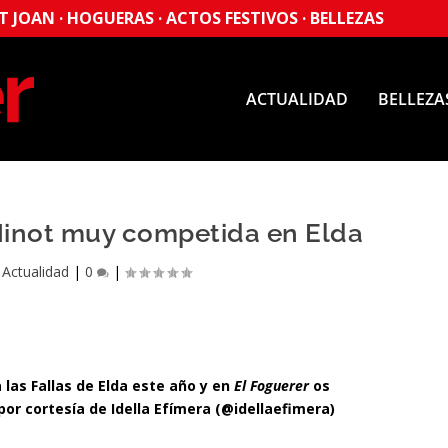
 JOAN · HOGUERAS · ACTOS FESTIVOS · BELLEZAS
ACTUALIDAD
BELLEZA
Ninot muy competida en Elda
|
Actualidad
|
0
|
 las Fallas de Elda este año y en
El Foguerer
os
r cortesía de Idella Efímera (@idellaefimera)