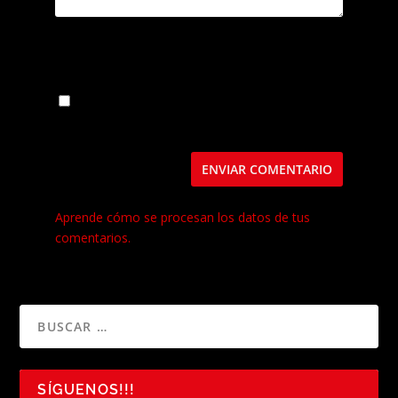
Guarda mi nombre, correo electrónico y web
en este navegador para la próxima vez que
comente.
Este sitio usa Akismet para reducir el spam.
Aprende cómo se procesan los datos de tus
comentarios.
SÍGUENOS!!!