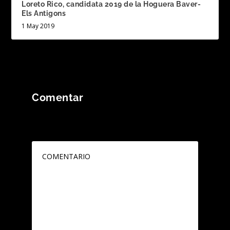
Loreto Rico, candidata 2019 de la Hoguera Baver-
Els Antigons
1 May 2019
Comentar
Tu dirección de correo electrónico no será
publicada.
Los campos obligatorios están
marcados con
*