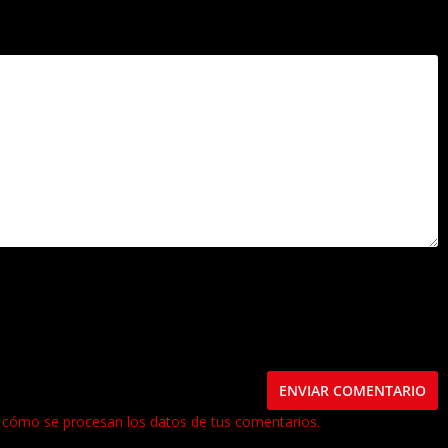
.
Los campos obligatorios están marcados con
*
este navegador para la próxima vez que comente.
cómo se procesan los datos de tus comentarios.