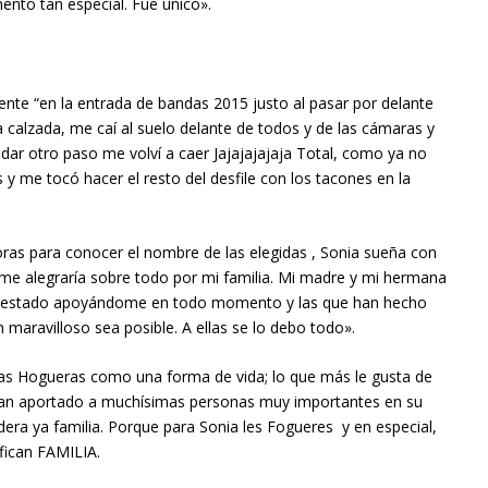
nto tan especial. Fue único».
nte “en la entrada de bandas 2015 justo al pasar por delante
la calzada, me caí al suelo delante de todos y de las cámaras y
ar otro paso me volví a caer Jajajajajaja Total, como ya no
 y me tocó hacer el resto del desfile con los tacones en la
ras para conocer el nombre de las elegidas , Sonia sueña con
e alegraría sobre todo por mi familia. Mi madre y mi hermana
n estado apoyándome en todo momento y las que han hecho
 maravilloso sea posible. A ellas se lo debo todo».
las Hogueras como una forma de vida; lo que más le gusta de
 han aportado a muchísimas personas muy importantes en su
dera ya familia. Porque para Sonia les Fogueres y en especial,
fican FAMILIA.