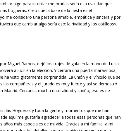
cambiar algo para intentar mejorarlas sería esa rivalidad que
unas hogueras. Creo que la base de la fiesta es el
o me considero una persona amable, empática y sincera y por
 tuviera que cambiar algo sería eso: la rivalidad y los cotilleos».
 por Miguel Ramos, dejó los trajes de gala en la mano de Lucía
volverá a lucir en la elección. Y cerrará una puerta maravillosa,
se ha visto gratamente sorprendida. La unión y el vínculo que se
s las compañeras y el jurado es muy fuerte y así se demostró
en Madrid. Cercanía, mucha naturalidad y cariño, eso es de
 sin las Hogueras y toda la gente y momentos que me han
esde aquí me gustaría agradecer a todas esas personas que han
s años más especiales de mi vida. Gracias a mi familia, a mi
os por todos los detalles que han tenido conmigo y por la