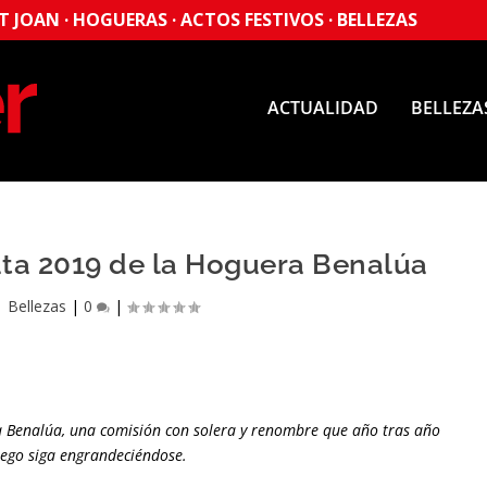
 JOAN · HOGUERAS · ACTOS FESTIVOS · BELLEZAS
ACTUALIDAD
BELLEZA
ata 2019 de la Hoguera Benalúa
|
Bellezas
|
0
|
ra Benalúa, una comisión con solera y renombre que año tras año
uego siga engrandeciéndose.