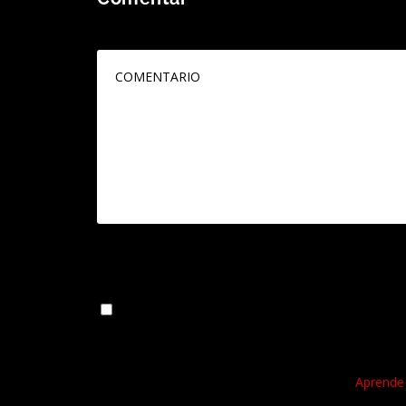
Tu dirección de correo electrónico no será publicada
Guarda mi nombre, correo electrónico y web en 
Este sitio usa Akismet para reducir el spam.
Aprende 