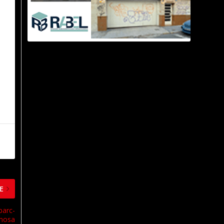
E
parc-
rmosa