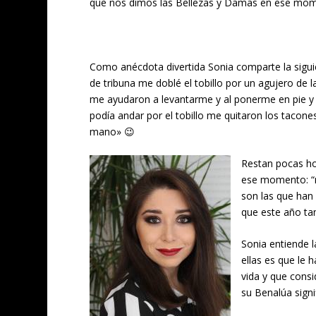
que nos dimos las Bellezas y Damas en ese mome
Como anécdota divertida Sonia comparte la siguie
de tribuna me doblé el tobillo por un agujero de 
me ayudaron a levantarme y al ponerme en pie y d
podía andar por el tobillo me quitaron los tacones
mano» 😉
Restan pocas ho
ese momento: “m
son las que ha
que este año tan
Sonia entiende 
ellas es que le
vida y que consi
su Benalúa signi