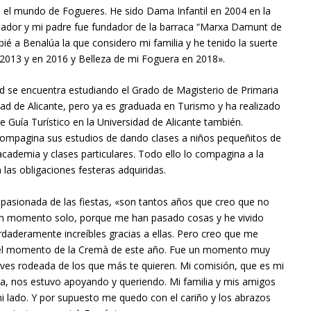
n el mundo de Fogueres. He sido Dama Infantil en 2004 en la
ndador y mi padre fue fundador de la barraca “Marxa Damunt de
bié a Benalúa la que considero mi familia y he tenido la suerte
2013 y en 2016 y Belleza de mi Foguera en 2018».
ad se encuentra estudiando el Grado de Magisterio de Primaria
dad de Alicante, pero ya es graduada en Turismo y ha realizado
e Guía Turístico en la Universidad de Alicante también.
ompagina sus estudios de dando clases a niños pequeñitos de
academia y clases particulares. Todo ello lo compagina a la
 las obligaciones festeras adquiridas.
pasionada de las fiestas, «son tantos años que creo que no
 un momento solo, porque me han pasado cosas y he vivido
aderamente increíbles gracias a ellas. Pero creo que me
el momento de la Cremà de este año. Fue un momento muy
ives rodeada de los que más te quieren. Mi comisión, que es mi
ia, nos estuvo apoyando y queriendo. Mi familia y mis amigos
i lado. Y por supuesto me quedo con el cariño y los abrazos