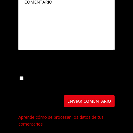
Guarda mi nombre, correo electrónico y web
en este navegador para la próxima vez que
comente.
Este sitio usa Akismet para reducir el spam.
Aprende cómo se procesan los datos de tus
comentarios.