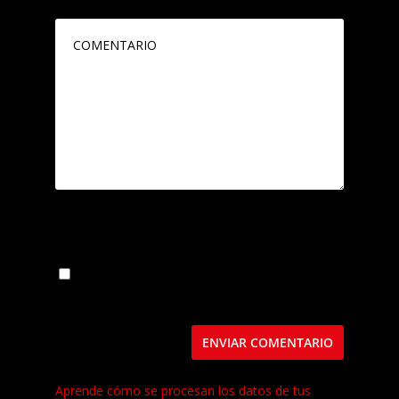
Guarda mi nombre, correo electrónico y web
en este navegador para la próxima vez que
comente.
Este sitio usa Akismet para reducir el spam.
Aprende cómo se procesan los datos de tus