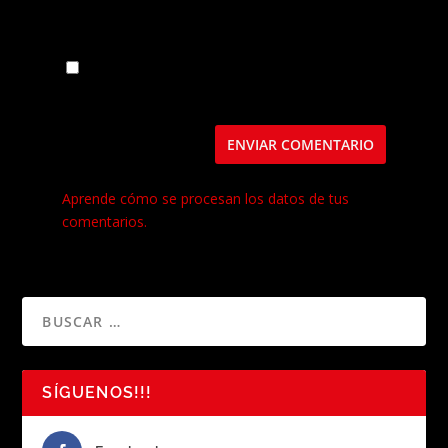
Guarda mi nombre, correo electrónico y web
en este navegador para la próxima vez que
comente.
Este sitio usa Akismet para reducir el spam.
Aprende cómo se procesan los datos de tus
comentarios.
SÍGUENOS!!!