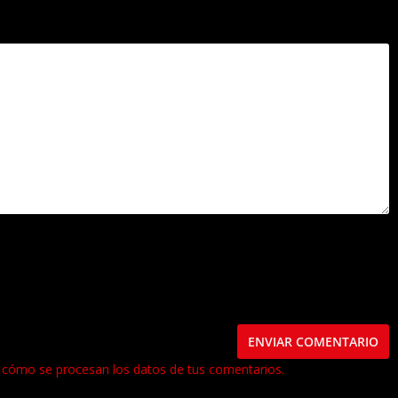
.
Los campos obligatorios están marcados con
*
este navegador para la próxima vez que comente.
cómo se procesan los datos de tus comentarios.