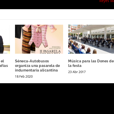
Reyes M
 el
Séneca-Autobusos
Música para las Dones de
afías
organiza una pasarela de
la festa
indumentaria alicantina
23 Abr 2017
18 Feb 2020