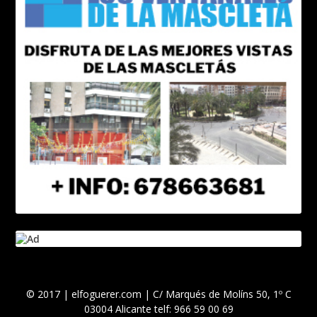
© 2017 | elfoguerer.com | C/ Marqués de Molíns 50, 1º C
03004 Alicante telf: 966 59 00 69