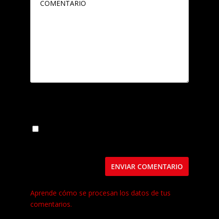
Guarda mi nombre, correo electrónico y web
en este navegador para la próxima vez que
comente.
Este sitio usa Akismet para reducir el spam.
Aprende cómo se procesan los datos de tus
comentarios.