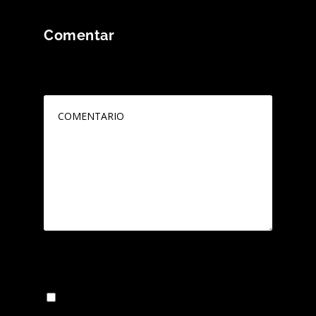
Comentar
Tu dirección de correo electrónico no será
publicada.
Los campos obligatorios están
marcados con
*
Guarda mi nombre, correo electrónico y web
en este navegador para la próxima vez que