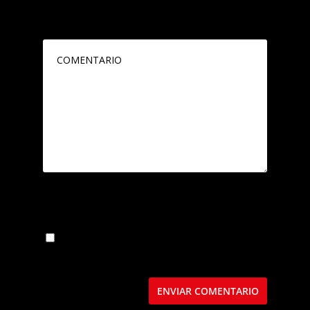
Tu dirección de correo electrónico no será
publicada.
Los campos obligatorios están
marcados con
*
Guarda mi nombre, correo electrónico y web
en este navegador para la próxima vez que
comente.