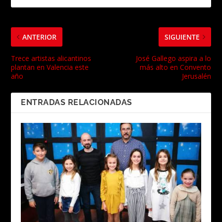
ANTERIOR
SIGUIENTE
Trece artistas alicantinos
José Gallego aspira a lo
plantan en Valencia este
más alto en Convento
año
Jerusalén
ENTRADAS RELACIONADAS