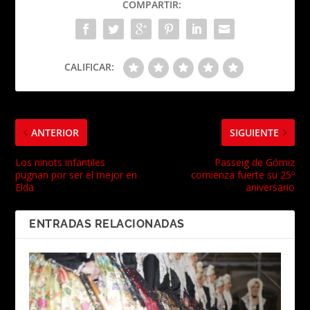
COMPARTIR:
CALIFICAR:
ANTERIOR
SIGUIENTE
Los ninots infantiles
Passeig de Gómiz
pugnan por ser el mejor en
comienza fuerte su 25º
Elda
aniversario
ENTRADAS RELACIONADAS