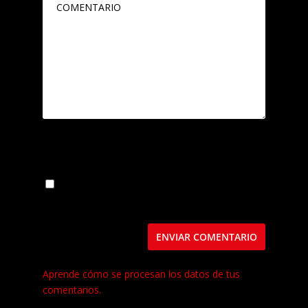
Guarda mi nombre, correo electrónico y web
en este navegador para la próxima vez que
comente.
Este sitio usa Akismet para reducir el spam.
Aprende cómo se procesan los datos de tus
comentarios.