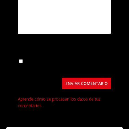
Guarda mi nombre, correo electrónico y web
en este navegador para la próxima vez que
comente.
Este sitio usa Akismet para reducir el spam.
Aprende cómo se procesan los datos de tus
comentarios.