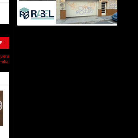
E
guera
ilia.