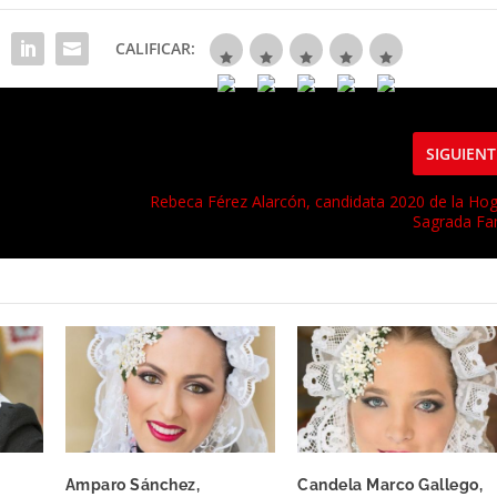
CALIFICAR:
SIGUIENT
Rebeca Férez Alarcón, candidata 2020 de la Ho
Sagrada Fam
Amparo Sánchez,
Candela Marco Gallego,