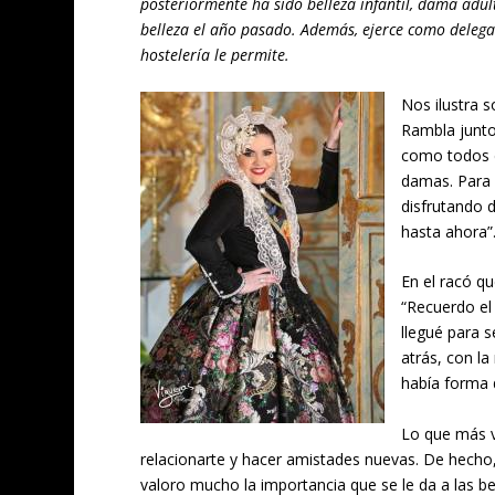
posteriormente ha sido belleza infantil, dama ad
belleza el año pasado. Además, ejerce como delegad
hostelería le permite.
Nos ilustra s
Rambla junto 
como todos d
damas. Para 
disfrutando 
hasta ahora”
En el racó qu
“Recuerdo el
llegué para s
atrás, con la
había forma 
Lo que más v
relacionarte y hacer amistades nuevas. De hecho
valoro mucho la importancia que se le da a las be