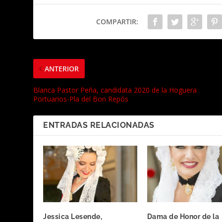
COMPARTIR:
ANTERIOR
Blanca Pastor Peña, candidata 2020 de la Hoguera
Portuarios-Pla del Bon Repós
ENTRADAS RELACIONADAS
Jessica Lesende,
Dama de Honor de la