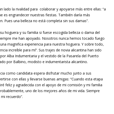
 lado la rivalidad para colaborar y apoyarse más entre ellas: “a
ue es engrandecer nuestras fiestas. También daría más
n. Pues una belleza no está completa sin sus damas”.
 su hoguera y su familia si fuese escogida belleza o dama del
 siempre me han apoyado. Nosotros nunca hemos tocado fuego
 una magnifica experiencia para nuestra hoguera. Y sobre todo,
encia increíble para mí”. Sus trajes de novia alicantina han sido
or Alba Indumentaria y el vestido de la Pasarela del Puerto
ado por Balbino, modisto e indumentarista alicantino.
ncia como candidata espera disfrutar mucho junto a sus
ertirse con ellas y llevarse buenas amigas: “Cuando esta etapa
ré feliz y agradecida con el apoyo de mi comisión y mi familia
 probablemente, uno de los mejores años de mi vida. Siempre
mi recuerdo”.