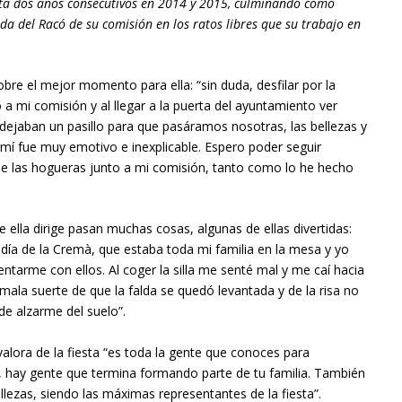
ulta dos años consecutivos en 2014 y 2015, culminando como
a del Racó de su comisión en los ratos libres que su trabajo en
obre el mejor momento para ella: “sin duda, desfilar por la
a mi comisión y al llegar a la puerta del ayuntamiento ver
ejaban un pasillo para que pasáramos nosotras, las bellezas y
mí fue muy emotivo e inexplicable. Espero poder seguir
de las hogueras junto a mi comisión, tanto como lo he hecho
.
e ella dirige pasan muchas cosas, algunas de ellas divertidas:
 día de la Cremà, que estaba toda mi familia en la mesa y yo
entarme con ellos. Al coger la silla me senté mal y me caí hacia
 mala suerte de que la falda se quedó levantada y de la risa no
de alzarme del suelo”.
alora de la fiesta “es toda la gente que conoces para
, hay gente que termina formando parte de tu familia. También
llezas, siendo las máximas representantes de la fiesta”.