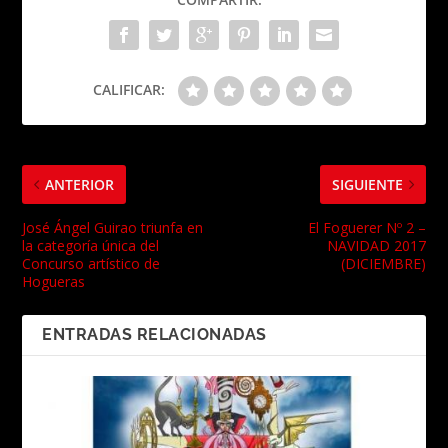
CALIFICAR:
ANTERIOR
SIGUIENTE
José Ángel Guirao triunfa en
El Foguerer Nº 2 –
la categoría única del
NAVIDAD 2017
Concurso artístico de
(DICIEMBRE)
Hogueras
ENTRADAS RELACIONADAS