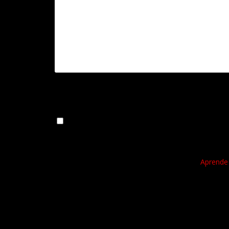
Guarda mi nombre, correo electrónico y web en 
Este sitio usa Akismet para reducir el spam.
Aprende 