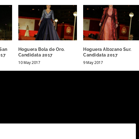
-San
Hoguera Bola de Oro.
Hoguera Altozano Sur.
017
Candidata 2017
Candidata 2017
10 May 2017
9 May 2017
.
Los campos obligatorios están marcados con
*