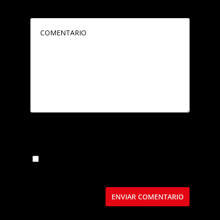
marcados con
*
Guarda mi nombre, correo electrónico y web
en este navegador para la próxima vez que
comente.
Este sitio usa Akismet para reducir el spam.