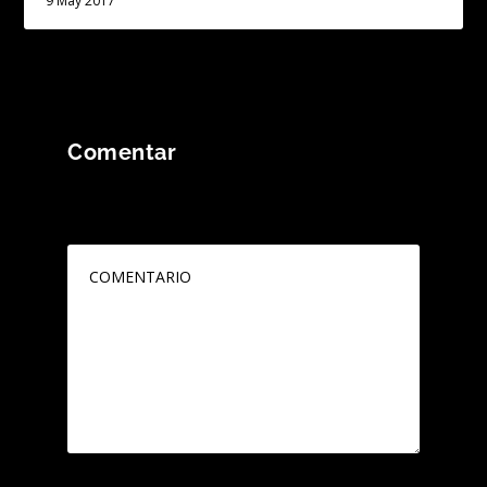
9 May 2017
Comentar
Tu dirección de correo electrónico no será
publicada.
Los campos obligatorios están
marcados con
*