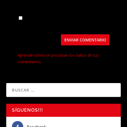
Guarda mi nombre, correo electrónico y web
en este navegador para la próxima vez que
comente.
Este sitio usa Akismet para reducir el spam.
Aprende cómo se procesan los datos de tus
comentarios.
SÍGUENOS!!!
Facebook