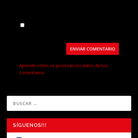
Guarda mi nombre, correo electrónico y web
en este navegador para la próxima vez que
comente.
Este sitio usa Akismet para reducir el spam.
Aprende cómo se procesan los datos de tus
comentarios.
SÍGUENOS!!!