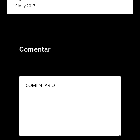
10 May 2017
Comentar
Tu dirección de correo electrónico no será
publicada.
Los campos obligatorios están
marcados con
*