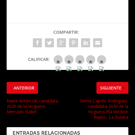
COMPARTIR:
CALIFICAR:
ANTERIOR
SIGUIENTE
María Antón Gil, candidata
Gema Capelo Rodríguez,
2020 de la Hoguera
candidata 2020 de la
Mercado Babel
hoguera Pla del Bon
Repòs- La Goteta
ENTRADAS RELACIONADAS