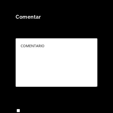
Comentar
Tu dirección de correo electrónico no será
publicada.
Los campos obligatorios están
marcados con
*
Guarda mi nombre, correo electrónico y web