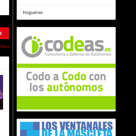
Hogueras
E
omina