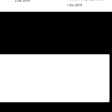
2 Dic 2019
1 Dic 2019
.
Los campos obligatorios están marcados con
*