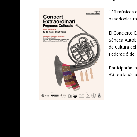
180 músicos d
pasodobles má
El Concierto E
Sèneca-Autobu
de Cultura del
Federació de 
Participarán l
d’Altea la Vell