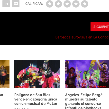
CALIFICAR:
SIGUIENT
Barbacoa eurovisiva en La Cond
ón
Polígono de San Blas
Ángeles-Felipe Bergé
vence en categoría única
muestra su talento
con un musical de Mulan
ganando el concurso
infantil de playbacks