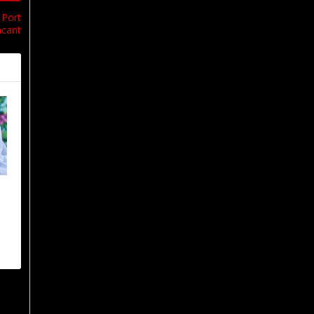
 Port
acant