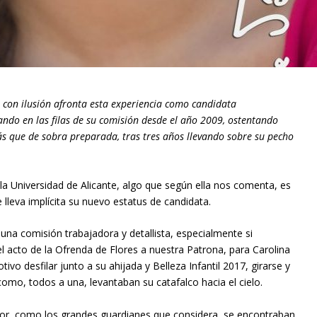
e con ilusión afronta esta experiencia como candidata
ando en las filas de su comisión desde el año 2009, ostentando
más que de sobra preparada, tras tres años llevando sobre su pecho
la Universidad de Alicante, algo que según ella nos comenta, es
lleva implícita su nuevo estatus de candidata.
una comisión trabajadora y detallista, especialmente si
 acto de la Ofrenda de Flores a nuestra Patrona, para Carolina
ivo desfilar junto a su ahijada y Belleza Infantil 2017, girarse y
mo, todos a una, levantaban su catafalco hacia el cielo.
dor, como los grandes guardianes que considera, se encontraban