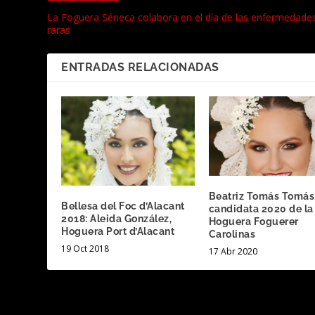
La Foguera Séneca colabora en el día de las enfermedade
raras
ENTRADAS RELACIONADAS
Beatriz Tomás Tomás
Bellesa del Foc d’Alacant
candidata 2020 de la
2018: Aleida González,
Hoguera Foguerer
Hoguera Port d’Alacant
Carolinas
19 Oct 2018
17 Abr 2020