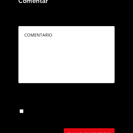
Comentar
Tu dirección de correo electrónico no será
publicada.
Los campos obligatorios están
marcados con
*
Guarda mi nombre, correo electrónico y web
en este navegador para la próxima vez que
comente.