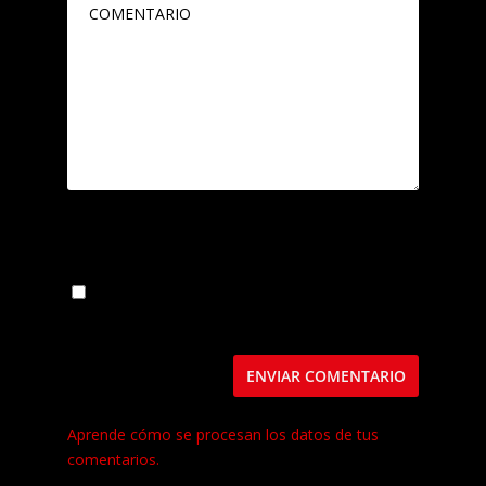
Guarda mi nombre, correo electrónico y web
en este navegador para la próxima vez que
comente.
Este sitio usa Akismet para reducir el spam.
Aprende cómo se procesan los datos de tus
comentarios.