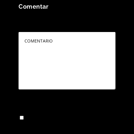
Comentar
Tu dirección de correo electrónico no será
publicada.
Los campos obligatorios están
marcados con
*
Guarda mi nombre, correo electrónico y web
en este navegador para la próxima vez que
comente.