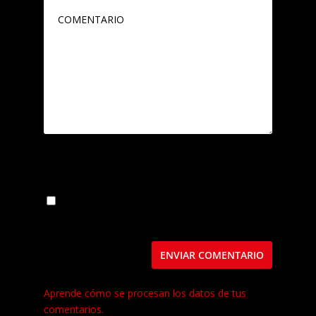
Guarda mi nombre, correo electrónico y web
en este navegador para la próxima vez que
comente.
Este sitio usa Akismet para reducir el spam.
Aprende cómo se procesan los datos de tus
comentarios.