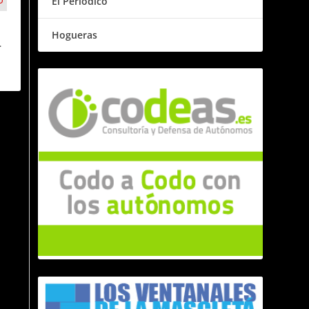
El Periódico
Hogueras
l